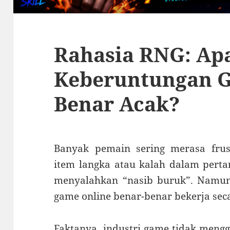
Rahasia RNG: Ap
Keberuntungan 
Benar Acak?
Banyak pemain sering merasa frus
item langka atau kalah dalam perta
menyalahkan “nasib buruk”. Namun,
game online benar-benar bekerja sec
Faktanya, industri game tidak meng