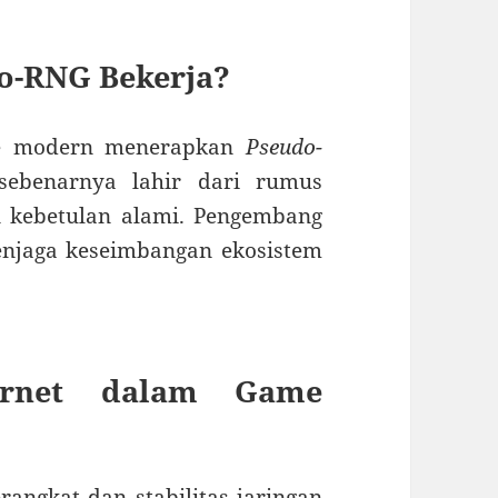
o-RNG Bekerja?
ame modern menerapkan
Pseudo-
 sebenarnya lahir dari rumus
n kebetulan alami. Pengembang
enjaga keseimbangan ekosistem
ternet dalam Game
rangkat dan stabilitas jaringan