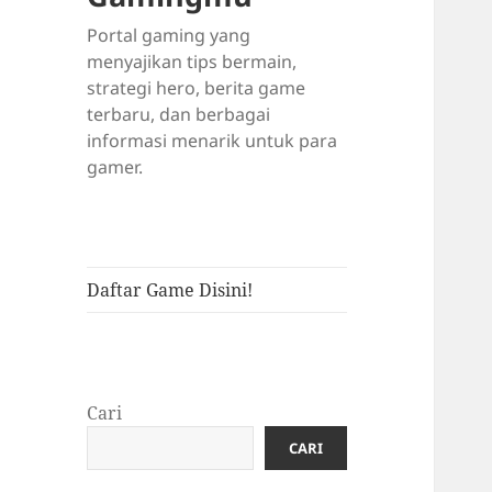
Portal gaming yang
menyajikan tips bermain,
strategi hero, berita game
terbaru, dan berbagai
informasi menarik untuk para
gamer.
Daftar Game Disini!
Cari
CARI