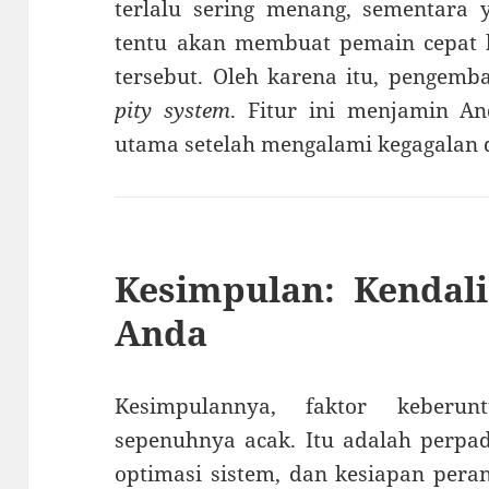
terlalu sering menang, sementara y
tentu akan membuat pemain cepat
tersebut. Oleh karena itu, pengemb
pity system
. Fitur ini menjamin A
utama setelah mengalami kegagalan 
Kesimpulan: Kendal
Anda
Kesimpulannya, faktor keberu
sepenuhnya acak. Itu adalah perpa
optimasi sistem, dan kesiapan pera