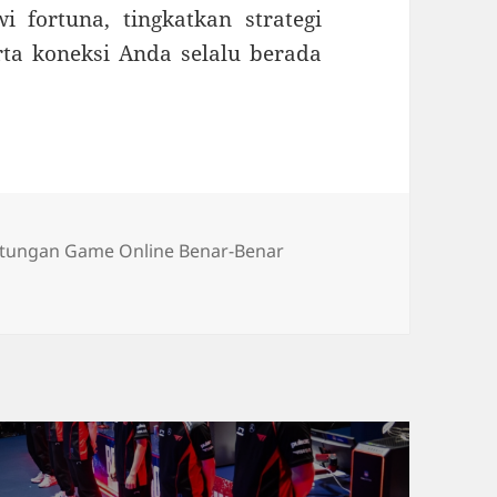
fortuna, tingkatkan strategi
ta koneksi Anda selalu berada
tungan Game Online Benar-Benar