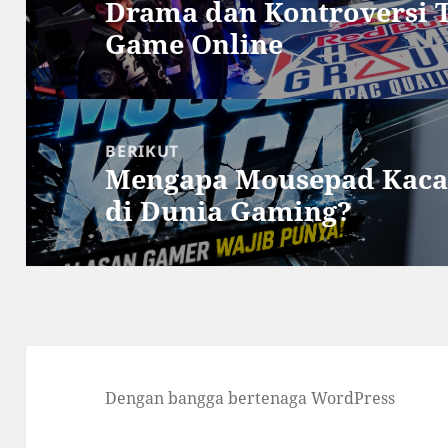
Drama dan Kontroversi T
Pos
Game Online
sebelumnya:
BERIKUT
Mengapa Mousepad Kaca 
Pos
di Dunia Gaming?
berikutnya:
Dengan bangga bertenaga WordPress