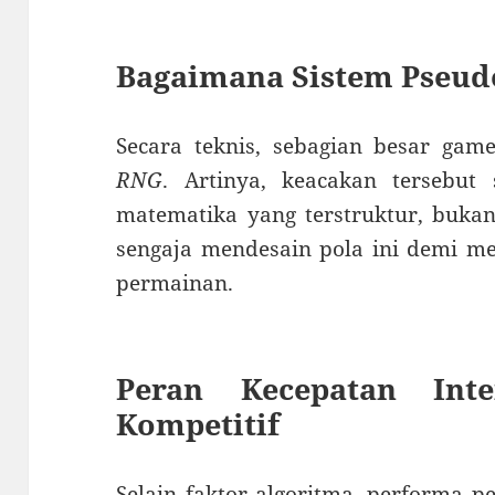
Bagaimana Sistem Pseud
Secara teknis, sebagian besar g
RNG
. Artinya, keacakan tersebut
matematika yang terstruktur, buka
sengaja mendesain pola ini demi m
permainan.
Peran Kecepatan In
Kompetitif
Selain faktor algoritma, performa pe