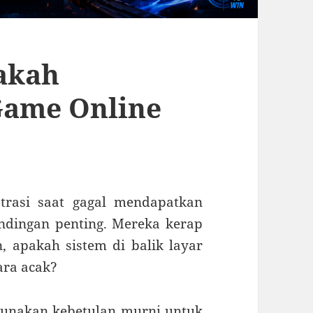
akah
Game Online
trasi saat gagal mendapatkan
ndingan penting. Mereka kerap
 apakah sistem di balik layar
ara acak?
gunakan kebetulan murni untuk